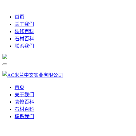
首页
关于我们
装修百科
石材百科
联系我们
首页
关于我们
装修百科
石材百科
联系我们