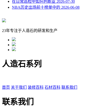
在日常巡检中如何判断亚
2026-07-30
NBA历史出场前十榜单中的
2026-06-08
23年专注于人造石的研发和生产
人造石系列
热销款
纯色板
颗粒板
透明粒
闪晶板
自然纹
云彩纹
洞石纹
首页
关于我们
装修百科
石材百科
联系我们
联系我们