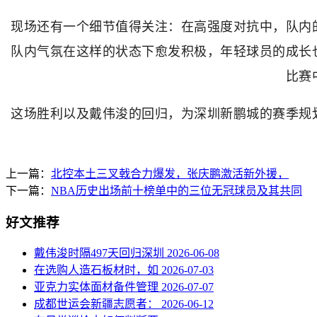
现场还有一个细节值得关注：在高强度对抗中，队内
队内气氛在这样的状态下愈发积极，年轻球员的成长
比赛
这场胜利以及戴伟浚的回归，为深圳新鹏城的赛季规
上一篇：
北控本土三叉戟合力爆发，张庆鹏激活新外援，
下一篇：
NBA历史出场前十榜单中的三位无冠球员及其共同
好文推荐
戴伟浚时隔497天回归深圳
2026-06-08
在选购人造石板材时，如
2026-07-03
亚克力实体面材备件管理
2026-07-07
成都世运会新疆志愿者：
2026-06-12