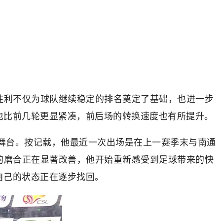
胜利不仅为球队继续稳定的排名奠定了基础，也进一步
也比前几轮更显紧凑，前后场的转换速度也有所提升。
的舞台。按记载，他最近一次出场是在上一赛季末与南通
的磨合正在显著改善，他开始重新感受到足球带来的快
自己的状态正在逐步找回。